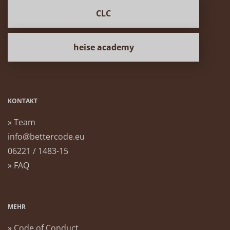
CLC
heise academy
KONTAKT
» Team
info@bettercode.eu
06221 / 1483-15
» FAQ
MEHR
» Code of Conduct