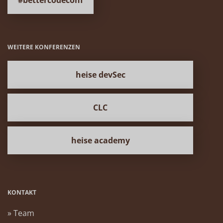
#bettercodeconf
WEITERE KONFERENZEN
heise devSec
CLC
heise academy
KONTAKT
» Team