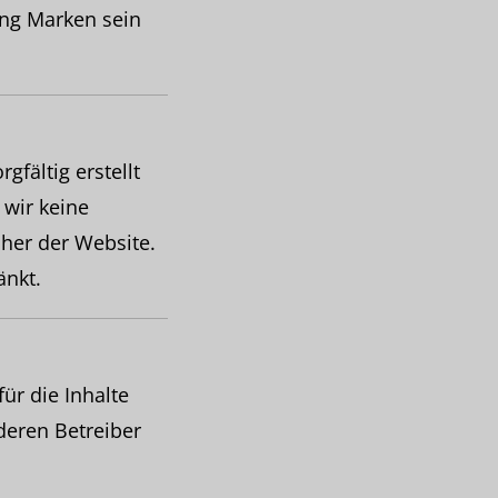
ng Marken sein
fältig erstellt
 wir keine
cher der Website.
änkt.
ür die Inhalte
 deren Betreiber