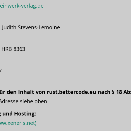
einwerk-verlag.de
:
z, Judith Stevens-Lemoine
n HRB 8363
7
ür den Inhalt von rust.bettercode.eu nach § 18 Ab
 Adresse siehe oben
 und Hosting:
ww.xeneris.net)