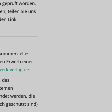
ch geprüft worden.
en, teilen Sie uns
den Link
 kommerzielles
den Erwerb einer
erk-verlag.de.
, das
stemen
endet werden, die
ch geschützt sind)