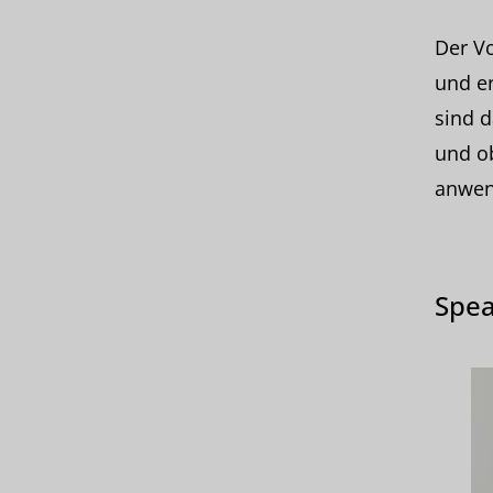
Der Vo
und er
sind d
und o
anwen
Spea