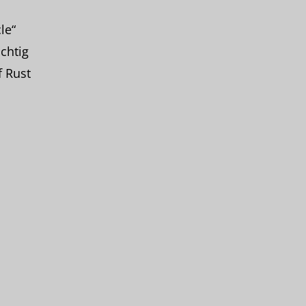
le“
chtig
f Rust