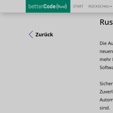
START
RÜCKSCHAU
Rus
Zurück
Die A
neuen
mehr 
Softw
Siche
Zuverl
Autom
sind.