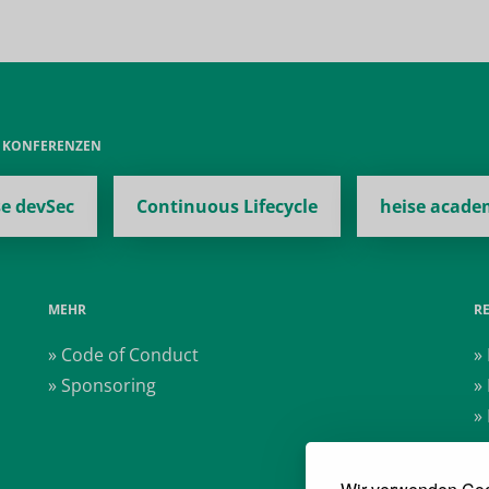
E KONFERENZEN
se devSec
Continuous Lifecycle
heise acade
MEHR
R
» Code of Conduct
»
» Sponsoring
»
»
»