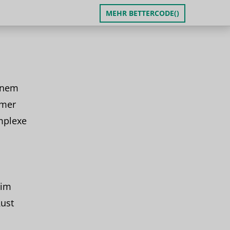
MEHR BETTERCODE()
inem
mmer
mplexe
 im
ust