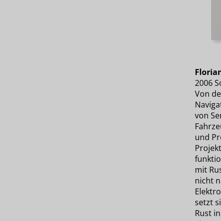
Floria
2006 S
Von de
Naviga
von Se
Fahrze
und Pr
Projekt
funktio
mit Ru
nicht 
Elektro
setzt s
Rust i