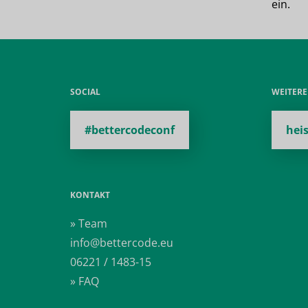
ein.
SOCIAL
WEITER
#bettercodeconf
hei
KONTAKT
» Team
info@bettercode.eu
06221 / 1483-15
» FAQ