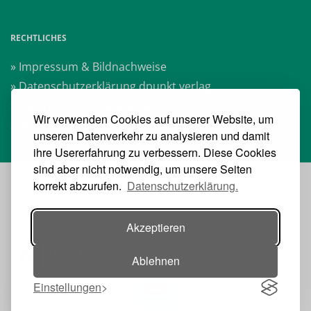
RECHTLICHES
» Impressum & Bildnachweise
» Datenschutzerklärung dpunkt.verlag
» Datenschutzerklärung Heise Medien
Wir verwenden Cookies auf unserer Website, um
» AGB Veranstaltungen
unseren Datenverkehr zu analysieren und damit
ihre Usererfahrung zu verbessern. Diese Cookies
sind aber nicht notwendig, um unsere Seiten
korrekt abzurufen.
Datenschutzerklärung.
VERANSTALTER:
Akzeptieren
Ablehnen
Einstellungen
Toggle navigation