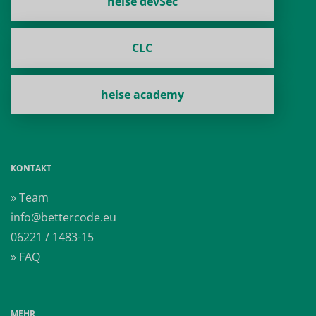
heise devSec
CLC
heise academy
KONTAKT
» Team
info@bettercode.eu
06221 / 1483-15
» FAQ
MEHR