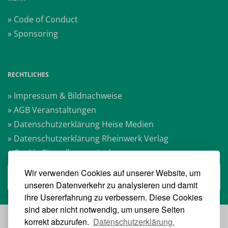
» Code of Conduct
» Sponsoring
RECHTLICHES
» Impressum & Bildnachweise
» AGB Veranstaltungen
» Datenschutzerklärung Heise Medien
» Datenschutzerklärung Rheinwerk Verlag
» Cookie-Einstellungen ändern
Wir verwenden Cookies auf unserer Website, um
» Vertrag widerrufen
unseren Datenverkehr zu analysieren und damit
ihre Usererfahrung zu verbessern. Diese Cookies
sind aber nicht notwendig, um unsere Seiten
korrekt abzurufen.
Datenschutzerklärung.
VERANSTALTER: