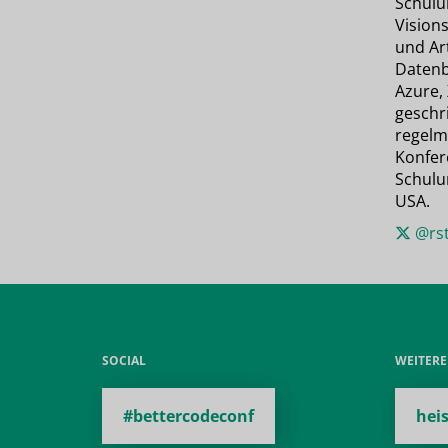
Schulu
Visions
und Art
Datenb
Azure,
geschr
regelm
Konfer
Schulu
USA.
@rst
SOCIAL
WEITER
#bettercodeconf
hei