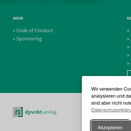
MEHR
R
» Code of Conduct
»
» Sponsoring
»
»
»
»
Wir verwenden Coo
analysieren und da
sind aber nicht no
Datenschutzerklär
Akzeptieren