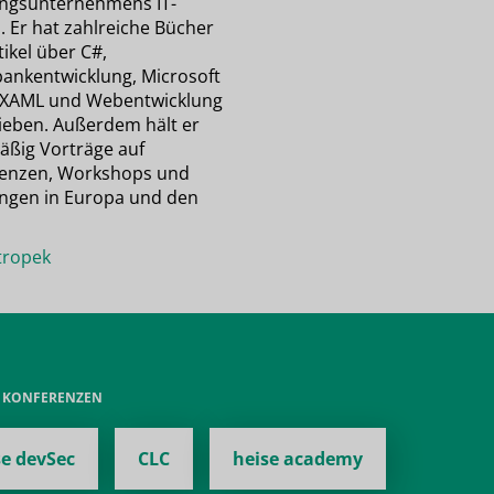
ngsunternehmens IT-
. Er hat zahlreiche Bücher
ikel über C#,
ankentwicklung, Microsoft
 XAML und Webentwicklung
ieben. Außerdem hält er
äßig Vorträge auf
enzen, Workshops und
ngen in Europa und den
ropek
E KONFERENZEN
se devSec
CLC
heise academy