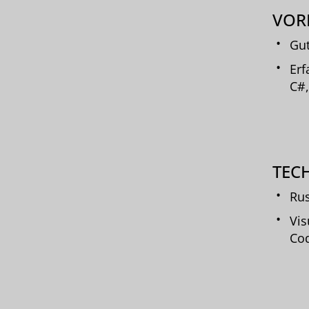
VOR
Gut
Erf
C#,
TEC
Rus
Vis
Co