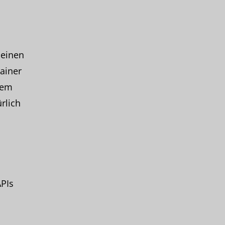
 einen
ainer
tem
rlich
PIs