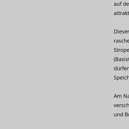
auf de
attrak
Diese
rasche
Strope
(Basis
dürfen
Speich
Am Na
versc
und B