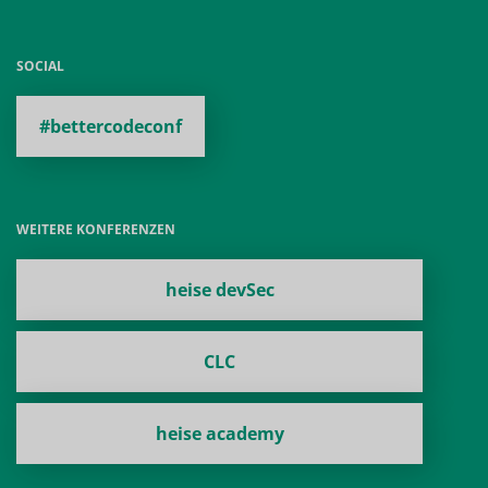
SOCIAL
#bettercodeconf
WEITERE KONFERENZEN
heise devSec
CLC
heise academy