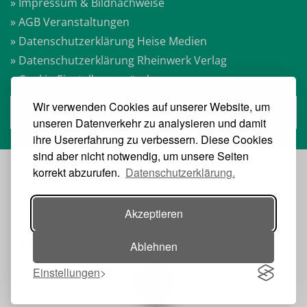
» Impressum & Bildnachweise
» AGB Veranstaltungen
» Datenschutzerklärung Heise Medien
» Datenschutzerklärung Rheinwerk Verlag
» Cookie-Einstellungen ändern
Wir verwenden Cookies auf unserer Website, um
» Vertrag widerrufen
unseren Datenverkehr zu analysieren und damit
ihre Usererfahrung zu verbessern. Diese Cookies
sind aber nicht notwendig, um unsere Seiten
korrekt abzurufen.
Datenschutzerklärung.
VERANSTALTER:
Akzeptieren
Ablehnen
Einstellungen
Toggle navigation