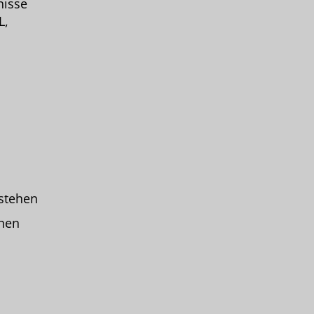
nisse
L,
stehen
onen