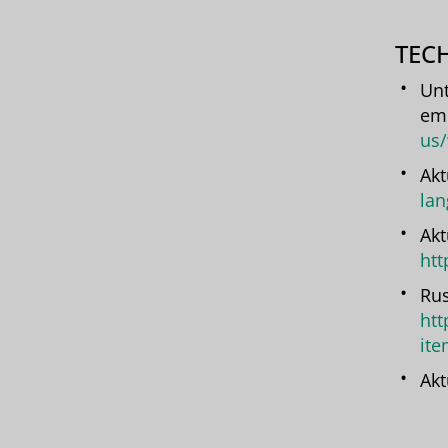
TEC
Unt
emp
us/
Akt
lan
Akt
htt
Rus
htt
ite
Akt