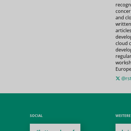
recogn
concer
and cl
writte
article
develo
cloud 
develo
regular
worksh
Europe
@rst
SOCIAL
WEITER