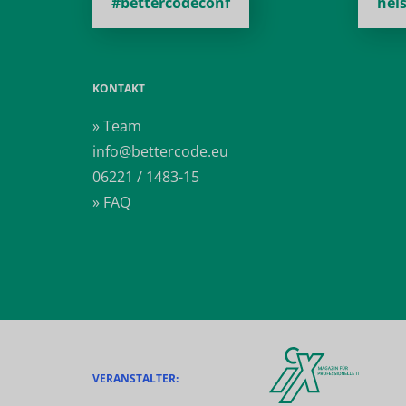
#bettercodeconf
hei
KONTAKT
» Team
info@bettercode.eu
06221 / 1483-15
» FAQ
VERANSTALTER: