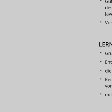
Gut
des
Jav
Vor
LERN
Gru
Ent
die
Ken
von
mit