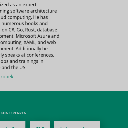
ized as an expert
ning software architecture
oud computing. He has
n numerous books and
s on C#, Go, Rust, database
pment, Microsoft Azure and
computing, XAML, and web
pment. Additionally he
ly speaks at conferences,
ops and trainings in
 and the US.
ropek
E KONFERENZEN