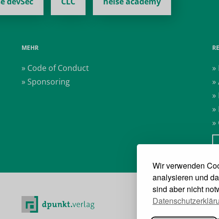
se devSec
CLC
heise academy
MEHR
R
» Code of Conduct
»
» Sponsoring
»
»
»
»
Wir verwenden Coo
analysieren und da
sind aber nicht no
Datenschutzerklär