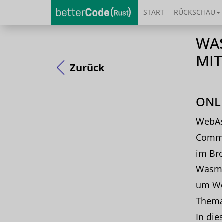
START
RÜCKSCHAU
WA
MIT
Zurück
ONLI
WebAss
Commun
im Bro
Wasm"
um We
Thema
In di