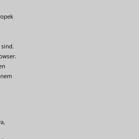
ropek
 sind.
owser.
en
einem
a,