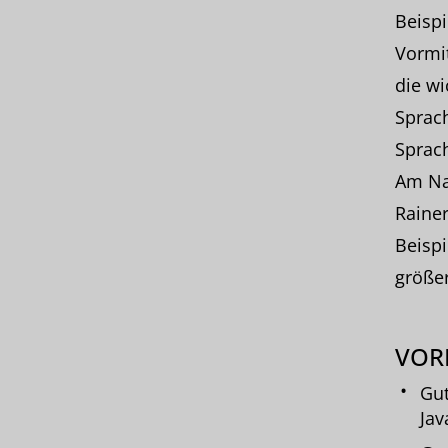
Beisp
Vormit
die w
Sprach
Sprach
Am Na
Rainer
Beisp
größer
VOR
Gut
Jav