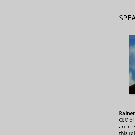
SPE
Rainer
CEO of
archit
this ro