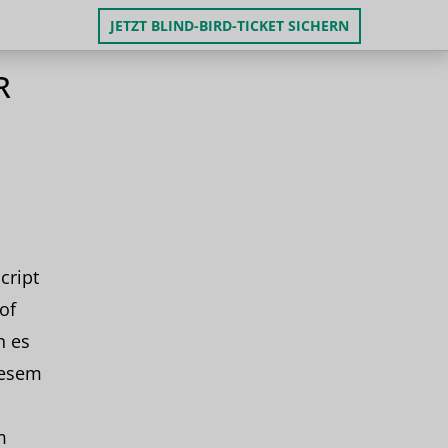
JETZT BLIND-BIRD-TICKET SICHERN
R
cript
of
n es
iesem
m